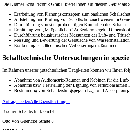
Die Kramer Schalltechnik GmbH bietet Ihnen auf diesem Gebiet als S
Erarbeitung von Planungskonzepten zum baulichen Schallschu
Aufstellung und Prüfung von Schallschutznachweisen im Gen
Durchführung von stichprobenartigen Kontrollen des Schallsc
Ermittlung von „Maßgeblichen“ Außenlärmpegeln, Dimension
Durchführung bauakustischer Messungen der Luft- und Tri
Messung und Bewertung der Geräusche von Wasserinstallat
Erarbeitung schalltechnischer Verbesserungsmaßnahmen
Schalltechnische Untersuchungen in spezi
Im Rahmen unserer gutachterlichen Tätigkeiten können wir Ihnen fol
Abnahme von Audiometrie-Räumen und Kabinen für die Luft-
Abnahme bzw. Feststellung der Eignung von reflexionsarm
Bestimmung von Schallleistungspegeln L
und Absorptionsg
WA
Anfrage stellen
Alle Dienstleistungen
Kramer Schalltechnik GmbH
Otto-von-Guericke-Straße 8