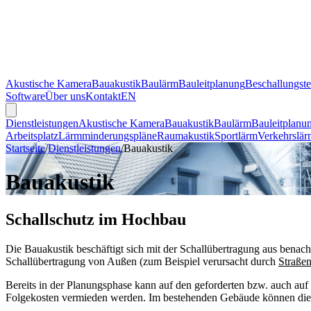
Akustische Kamera
Bauakustik
Baulärm
Bauleitplanung
Beschallungst
Software
Über uns
Kontakt
EN
Dienstleistungen
Akustische Kamera
Bauakustik
Baulärm
Bauleitplanu
Arbeitsplatz
Lärmminderungspläne
Raumakustik
Sportlärm
Verkehrslär
Startseite
/
Dienstleistungen
/
Bauakustik
Bauakustik
Schallschutz im Hochbau
Die Bauakustik beschäftigt sich mit der Schallübertragung aus benac
Schallübertragung von Außen (zum Beispiel verursacht durch
Straßen
Bereits in der Planungsphase kann auf den geforderten bzw. auch a
Folgekosten vermieden werden. Im bestehenden Gebäude können die 