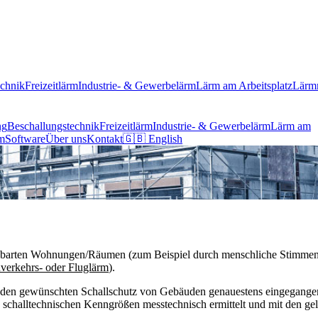
echnik
Freizeitlärm
Industrie- & Gewerbelärm
Lärm am Arbeitsplatz
Lärm
ng
Beschallungstechnik
Freizeitlärm
Industrie- & Gewerbelärm
Lärm am
m
Software
Über uns
Kontakt
🇬🇧 English
hbarten Wohnungen/Räumen (zum Beispiel durch menschliche Stimmen, Tr
verkehrs- oder Fluglärm
).
uf den gewünschten Schallschutz von Gebäuden genauestens eingegange
schalltechnischen Kenngrößen messtechnisch ermittelt und mit den ge