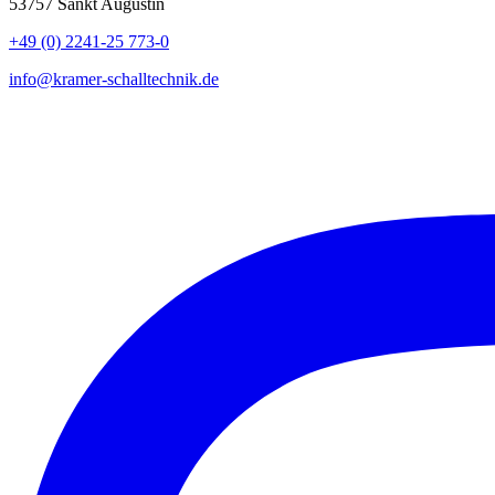
53757 Sankt Augustin
+49 (0) 2241-25 773-0
info@kramer-schalltechnik.de