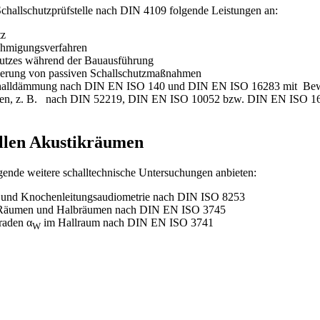
challschutzprüfstelle nach DIN 4109 folgende Leistungen an:
tz
ehmigungsverfahren
hutzes während der Bauausführung
ierung von passiven Schallschutzmaßnahmen
ttschalldämmung nach DIN EN ISO 140 und DIN EN ISO 16283 mit B
ionen, z. B. nach DIN 52219, DIN EN ISO 10052 bzw. DIN EN ISO 1
ellen Akustikräumen
gende weitere schalltechnische Untersuchungen anbieten:
 und Knochenleitungsaudiometrie nach DIN ISO 8253
en Räumen und Halbräumen nach DIN EN ISO 3745
raden α
im Hallraum nach DIN EN ISO 3741
W